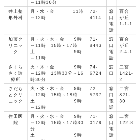
～11時30分
井上整
月・水・金 11時
72-
窓
百合
形外科
～12時
4114
口
が丘
電
1-1-1
話
加藤ク
月・火・木・金 9時
71-
窓
百合
リニッ
～11時 15時～17時
8443
口
が丘
ク
土 9時
電
2-4-1
～11時
話
さくら
火・木・金 9時
74-
窓
二宮
さく診
～12時 13時30分～16
6724
口
1421-
療所
時30分
2
さだも
火・水・木・金 9時
72-
窓
二宮
とクリ
～12時 15時～18時
5737
口
821-
ニック
土 9時
電
30
～12時
話
住田医
月・火・水・金 9時
71-
窓
二宮
院
～12時 15時～17時30
0179
口
122-8
分
電
土 9時
話