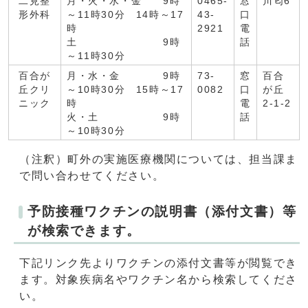
二見整
月・火・水・金 9時
0465-
窓
川匂6
形外科
～11時30分 14時～17
43-
口
時
2921
電
土 9時
話
～11時30分
百合が
月・水・金 9時
73-
窓
百合
丘クリ
～10時30分 15時～17
0082
口
が丘
ニック
時
電
2-1-2
火・土 9時
話
～10時30分
（注釈）町外の実施医療機関については、担当課ま
で問い合わせてください。
予防接種ワクチンの説明書（添付文書）等
が検索できます。
下記リンク先よりワクチンの添付文書等が閲覧でき
ます。対象疾病名やワクチン名から検索してくださ
い。