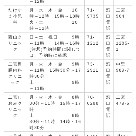
～12時
たけす
月・水・木・金 10
71-
窓
二宮
え小児
時～12時 15時～18時
9735
口
904
科
火・土 10
電
時～12時
話
西山ク
日～土・祝日 9時
71-
窓
二宮
リニッ
～11時 14時～16時
1212
口
1285-
ク
(注釈)予約時間に関して
電
1
は、予約時に確認
話
二宮胃
月・火・木・金 9時
73-
窓
中里
腸内科
～11時 15時30分～17
2911
口
989-7
クリニ
時30分
電
ック
土 9時
話
～11時
二宮し
月・火・木・金 8時
70-
窓
二宮
おみク
30分～11時 15時～17
6288
口
479-5
リニッ
時
電
ク
土 8時
話
30分～11時 14時～16
時30分