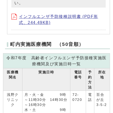
い。
インフルエンザ予防接種説明書 (PDF形
式、244.49KB)
町内実施医療機関 （50音順）
令和7年度 高齢者インフルエンザ予防接種実施医
療機関及び実施日時一覧
医療機
実施日時
電話
予
所在
関名
番号
約
地
方
法
浅野ク
月・火・金 9時
72-
電
百合
リニッ
～11時30分 14時30分
0720
話
が丘
ク
～16時30分
3-5-2
水・土 9時