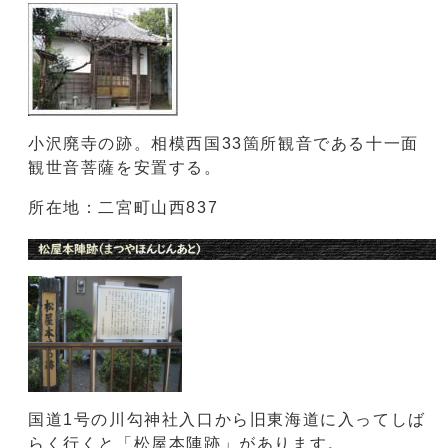
小沢廃寺の跡。相模西国33箇所観音である十一面
観世音菩薩を安置する。
所在地：二宮町山西837
国道1号の川勾神社入口から旧東海道に入ってしば
らく行くと「松屋本陣跡」があります。