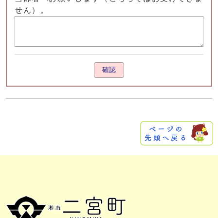
せん）。
確認