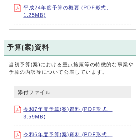
平成24年度予算の概要 (PDF形式、
1.25MB)
予算(案)資料
当初予算(案)における重点施策等の特徴的な事業や
予算の内訳等について公表しています。
添付ファイル
令和7年度予算(案)資料 (PDF形式、
3.59MB)
令和6年度予算(案)資料 (PDF形式、