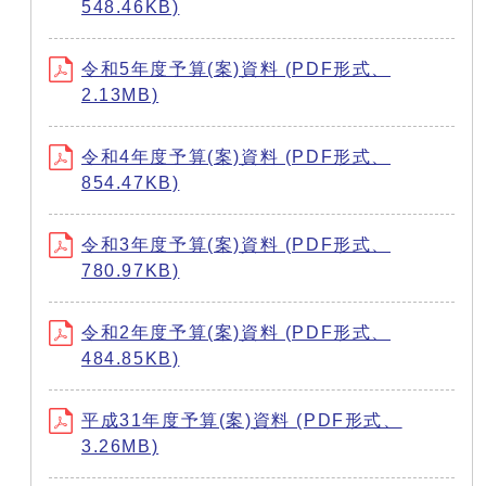
548.46KB)
令和5年度予算(案)資料 (PDF形式、
2.13MB)
令和4年度予算(案)資料 (PDF形式、
854.47KB)
令和3年度予算(案)資料 (PDF形式、
780.97KB)
令和2年度予算(案)資料 (PDF形式、
484.85KB)
平成31年度予算(案)資料 (PDF形式、
3.26MB)