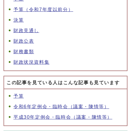
予算（令和7年度以前分）
決算
財政見通し
財政公表
財務書類
財政状況資料集
この記事を見ている人はこんな記事も見ています
予算
令和6年定例会・臨時会（議案・陳情等）
平成30年定例会・臨時会（議案・陳情等）