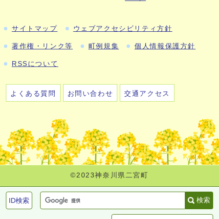
サイトマップ
ウェブアクセシビリティ方針
著作権・リンク等
町例規集
個人情報保護方針
RSSについて
よくある質問
お問い合わせ
交通アクセス
©2023神奈川県二宮町
検索
ID検索