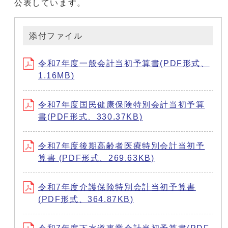
公表しています。
添付ファイル
令和7年度一般会計当初予算書(PDF形式、
1.16MB)
令和7年度国民健康保険特別会計当初予算
書(PDF形式、330.37KB)
令和7年度後期高齢者医療特別会計当初予
算書 (PDF形式、269.63KB)
令和7年度介護保険特別会計当初予算書
(PDF形式、364.87KB)