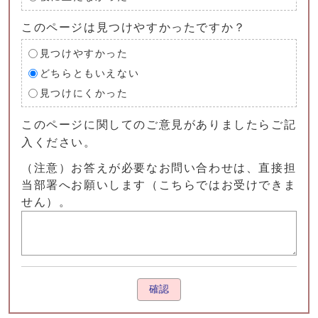
このページは見つけやすかったですか？
見つけやすかった
どちらともいえない
見つけにくかった
このページに関してのご意見がありましたらご記
入ください。
（注意）お答えが必要なお問い合わせは、直接担
当部署へお願いします（こちらではお受けできま
せん）。
確認