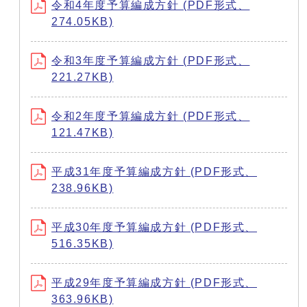
令和4年度予算編成方針 (PDF形式、
274.05KB)
令和3年度予算編成方針 (PDF形式、
221.27KB)
令和2年度予算編成方針 (PDF形式、
121.47KB)
平成31年度予算編成方針 (PDF形式、
238.96KB)
平成30年度予算編成方針 (PDF形式、
516.35KB)
平成29年度予算編成方針 (PDF形式、
363.96KB)