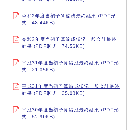
令和2年度当初予算編成最終結果 (PDF形
式、48.44KB)
令和2年度当初予算編成状況一般会計最終
結果 (PDF形式、74.56KB)
平成31年度当初予算編成最終結果 (PDF形
式、21.05KB)
平成31年度当初予算編成状況一般会計最終
結果 (PDF形式、35.08KB)
平成30年度当初予算編成最終結果 (PDF形
式、62.90KB)