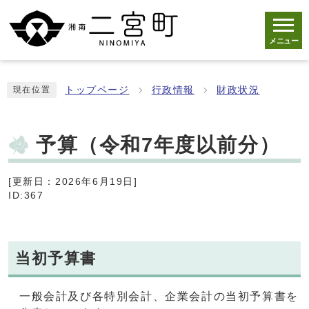
メニュー
トップページ
行政情報
財政状況
現在位置
予算（令和7年度以前分）
[更新日：2026年6月19日]
ID:367
当初予算書
一般会計及び各特別会計、企業会計の当初予算書を