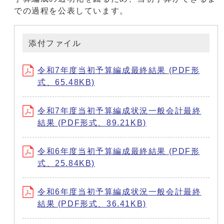
での過程を公表しています。
添付ファイル
令和7年度当初予算編成最終結果 (PDF形
式、65.48KB)
令和7年度当初予算編成状況一般会計最終
結果 (PDF形式、89.21KB)
令和6年度当初予算編成最終結果 (PDF形
式、25.84KB)
令和6年度当初予算編成状況一般会計最終
結果 (PDF形式、36.41KB)