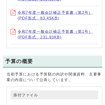
令和7年度一般会計補正予算書（第2号）
(PDF形式、83.45KB)
令和7年度一般会計補正予算書（第1号）
(PDF形式、231.93KB)
予算の概要
当初予算における予算額の内訳や関連資料、主要事
業の内容について公表しています。
添付ファイル