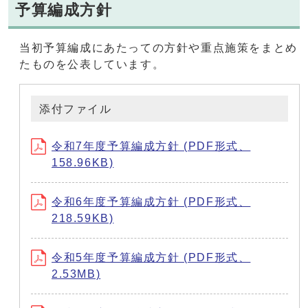
予算編成方針
当初予算編成にあたっての方針や重点施策をまとめ
たものを公表しています。
添付ファイル
令和7年度予算編成方針 (PDF形式、
158.96KB)
令和6年度予算編成方針 (PDF形式、
218.59KB)
令和5年度予算編成方針 (PDF形式、
2.53MB)