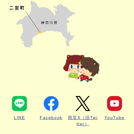
LINE
Facebook
防災X（旧Twi
YouTube
tter）