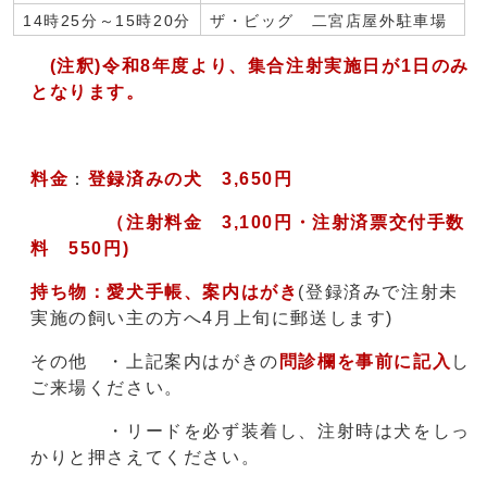
14時25分～15時20分
ザ・ビッグ 二宮店屋外駐車場
(注釈)令和8年度より、集合注射実施日が1日のみ
となります。
料金
：
登録済みの犬 3,650円
（注射料金 3,100円・注射済票交付手数
料 550円)
持ち物：愛犬手帳、案内はがき
(登録済みで注射未
実施の飼い主の方へ4月上旬に郵送します)
その他 ・上記案内はがきの
問診欄を事前に記入
し
ご来場ください。
・リードを必ず装着し、注射時は犬をしっ
かりと押さえてください。