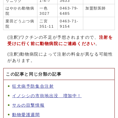
リニック
1-4-7
3633
はやかわ動物病
一色
0463-79-
加盟獣医師
院
3027
6485
栗田どうぶつ病
二宮
0463-71-
院
351-11
9154
(注釈)ワクチンの不足が予想されますので、
注射を
受けに行く前に動物病院にご連絡ください
。
(注釈)動物病院によって注射の料金が異なる可能性
があります。
この記事と同じ分類の記事
狂犬病予防集合注射
イノシシの市街地出没 増加中！
サルの目撃情報
動物愛護週間