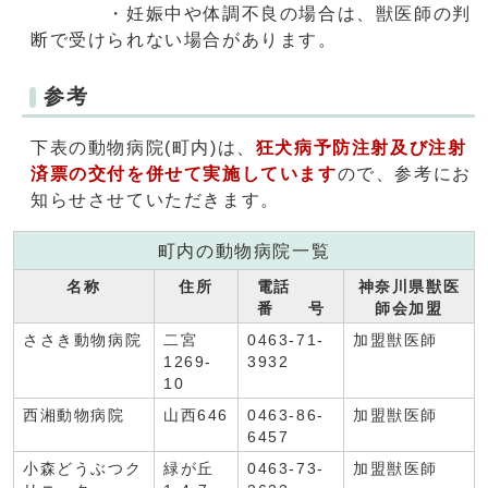
・妊娠中や体調不良の場合は、獣医師の判
断で受けられない場合があります。
参考
下表の動物病院(町内)は、
狂犬病予防注射及び注射
済票の交付を併せて実施しています
ので、参考にお
知らせさせていただきます。
町内の動物病院一覧
名称
住所
電話
神奈川県獣医
番 号
師会加盟
ささき動物病院
二宮
0463-71-
加盟獣医師
1269-
3932
10
西湘動物病院
山西646
0463-86-
加盟獣医師
6457
小森どうぶつク
緑が丘
0463-73-
加盟獣医師