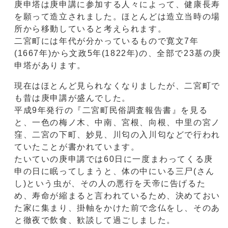
庚申塔は庚申講に参加する人々によって、健康長寿
を願って造立されました。ほとんどは造立当時の場
所から移動していると考えられます。
二宮町には年代が分かっているもので寛文7年
(1667年)から文政5年(1822年)の、全部で23基の庚
申塔があります。
現在はほとんど見られなくなりましたが、二宮町で
も昔は庚申講が盛んでした。
平成9年発行の『二宮町民俗調査報告書』を見る
と、一色の梅ノ木、中南、宮根、向根、中里の宮ノ
窪、二宮の下町、妙見、川匂の入川匂などで行われ
ていたことが書かれています。
たいていの庚申講では60日に一度まわってくる庚
申の日に眠ってしまうと、体の中にいる三尸(さん
し)という虫が、その人の悪行を天帝に告げるた
め、寿命が縮まると言われているため、決めておい
た家に集まり、掛軸をかけた前で念仏をし、そのあ
と徹夜で飲食、歓談して過ごしました。