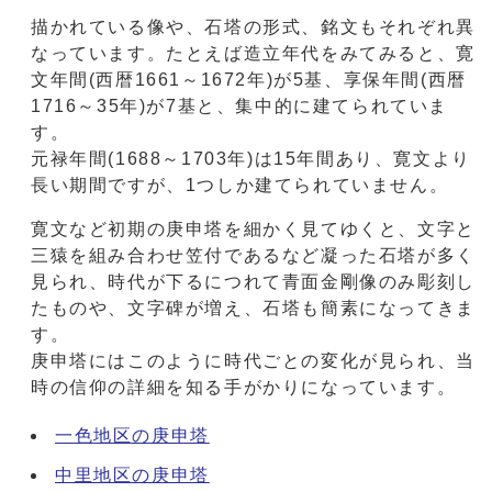
描かれている像や、石塔の形式、銘文もそれぞれ異
なっています。たとえば造立年代をみてみると、寛
文年間(西暦1661～1672年)が5基、享保年間(西暦
1716～35年)が7基と、集中的に建てられていま
す。
元禄年間(1688～1703年)は15年間あり、寛文より
長い期間ですが、1つしか建てられていません。
寛文など初期の庚申塔を細かく見てゆくと、文字と
三猿を組み合わせ笠付であるなど凝った石塔が多く
見られ、時代が下るにつれて青面金剛像のみ彫刻し
たものや、文字碑が増え、石塔も簡素になってきま
す。
庚申塔にはこのように時代ごとの変化が見られ、当
時の信仰の詳細を知る手がかりになっています。
一色地区の庚申塔
中里地区の庚申塔