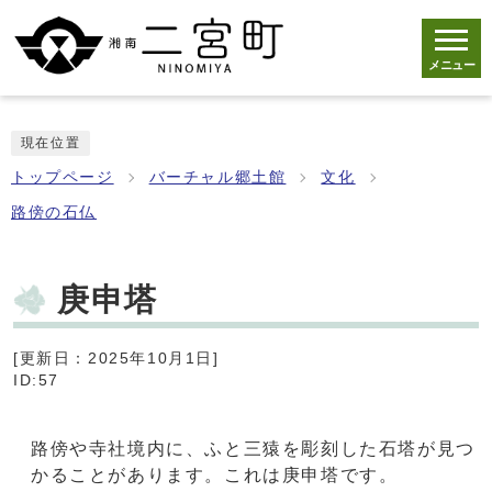
メニュー
現在位置
トップページ
バーチャル郷土館
文化
路傍の石仏
庚申塔
[更新日：2025年10月1日]
ID:57
路傍や寺社境内に、ふと三猿を彫刻した石塔が見つ
かることがあります。これは庚申塔です。