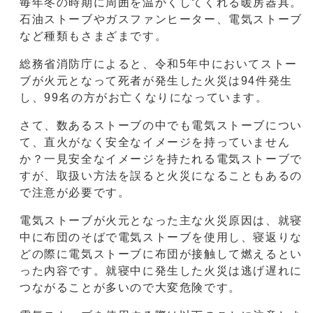
毎年冬の時期に周囲を温かくしてくれる暖房器具。
石油ストーブやガスファンヒーター、電気ストーブ
など種類もさまざまです。
総務省消防庁によると、令和5年中においてストー
ブが火元となって死者が発生した火災は94件発生
し、99名の方がお亡くなりになっています。
さて、数あるストーブの中でも電気ストーブについ
て、直火がなく安全なイメージを持っていません
か？一見安全なイメージを持たれる電気ストーブで
すが、取扱い方法を誤ると火災になることもあるの
で注意が必要です。
電気ストーブが火元となった主な火災原因は、就寝
中に布団のそばで電気ストーブを使用し、寝返りな
どの際に電気ストーブに布団が接触して燃えるとい
った内容です。就寝中に発生した火災は逃げ遅れに
つながることが多いので大変危険です。