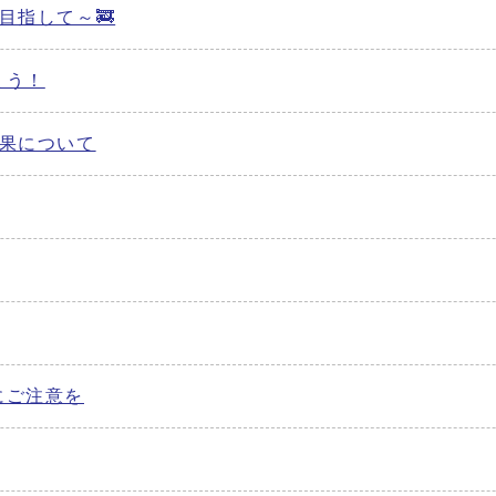
目指して～🚒
ょう！
果について
にご注意を