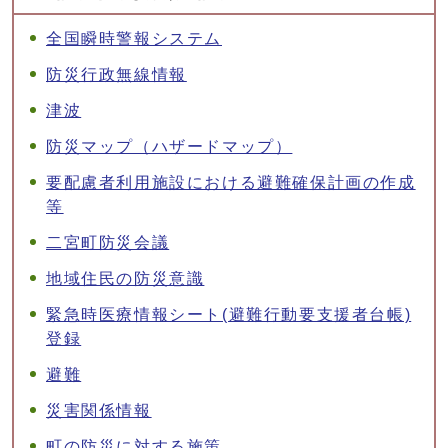
全国瞬時警報システム
防災行政無線情報
津波
防災マップ（ハザードマップ）
要配慮者利用施設における避難確保計画の作成
等
二宮町防災会議
地域住民の防災意識
緊急時医療情報シート(避難行動要支援者台帳)
登録
避難
災害関係情報
町の防災に対する施策