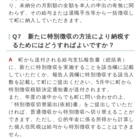
り、未納分の月割額の全額を本人の申出の有無に関
わらず、その給与または退職手当等から一括徴収し
て町に納入していただきます。
Q7 新たに特別徴収の方法により納税す
るためにはどうすればよいですか？
A
町から送付される給与支払報告書（総括表）
に、新たに特別徴収を実施することを該当欄に記載
していただくか、報告人員欄に特別徴収する該当人
数を記載して町にご提出ください。5月中に町から
特別徴収税額決定通知書が送付されます。
また、年度の途中からでも町に問い合わせの上、
「特別徴収切替届出(依頼)書」をご提出していただ
ければ、普通徴収から特別徴収へ切り替えることが
できます。ただし、公的年金に係る所得から計算し
た個人住民税は給与から特別徴収することはできま
せん。