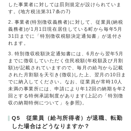
した事業者に対しては罰則規定が設けられていま
す。(地方税法第317条の7)
事業者(特別徴収義務者)に対して、従業員(納税
義務者)が1月1日現在居住している町から毎年5月
31日までに「特別徴収税額決定通知書」が送付さ
れます。
特別徴収税額決定通知書には、6月から翌年5月
までに徴収していただく住民税額(年税額及び月割
額)が記載されていますので、毎月の給与から記載
された月割額を天引き(徴収)した上、翌月の10日ま
でに納入してください。なお、従業員が常時10人
未満の事業所には、申請により年12回の納期を年2
回とする特例承認制度があります(上記の「特別徴
収の納期特例について」を参照)。
Q5 従業員（給与所得者）が退職、転勤
した場合はどうなりますか？